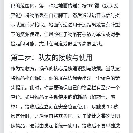
码的范围内。第二种是
地面传递
：按
“G”键
（默认丢
弃键）将物品丢在自己脚下，然后通过语音或信号提
示队友前来拾取。地面传递适用于远距离或复杂阵型
下的资源传递，但风险在于物品有被敌方单位或对手
捡走的可能，尤其在河道或野区等高危区域。
第二步：队友的接收与使用
作为接收方，操作的核心是
快速识别与决策
。当队友
将物品拖向你时，你的屏幕边缘会出现一个绿色的箭
头提示。此时，你需要确保自己的物品栏有至少一个
空位。如果物品是
主动使用的消耗品
（如药膏、魔
棒），接收后应立刻在安全位置使用，以触发 10 秒
绑定计时，之后便可将其丢回。对于
诡计之雾
这类团
队物品，通常由发起者统一使用，接收后不要单独激