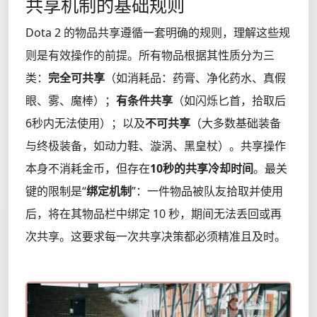
共享机制的基础规则
Dota 2 的物品共享遵循一套明确的规则，理解这些规
则是有效操作的前提。所有物品根据其性质分为三
类：
完全可共享
（如消耗品：药膏、净化药水、真假
眼、雾、魔棒）；
有条件共享
（如闪烁匕首，拾取后
6秒内无法使用）；以及
不可共享
（大多数基础装备
与终极装备，如动力鞋、漩涡、黑皇杖）。共享操作
本身不消耗金币，但存在
10秒的共享冷却时间
。最关
键的限制是“
绑定机制
”：一件物品被队友拾取并使用
后，将在其物品栏中绑定 10 秒，期间无法丢回或再
次共享。这要求每一次共享决策都必须精准且及时。