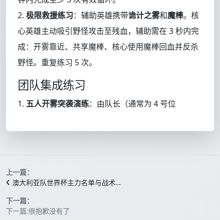
2.
极限救援练习
：辅助英雄携带
诡计之雾
和
魔棒
。核
心英雄主动吸引野怪攻击至残血，辅助需在 3 秒内完
成：开雾靠近、共享魔棒、核心使用魔棒回血并反杀
野怪。重复练习 5 次。
团队集成练习
1.
五人开雾突袭演练
：由队长（通常为 4 号位
上一篇：
澳大利亚队世界杯主力名单与战术…
下一篇：
下一篇:很抱歉没有了