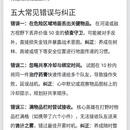
五大常见错误与纠正
错误一：在危险区域地面丢出关键物品。
在河道或敌
方视野下丢弃价值 50 金的
侦查守卫
，可能被对手反
补，直接损失金钱并暴露战术意图。
纠正
：养成在树
林、高坡或塔下等安全位置进行地面传递的习惯。
错误二：忽略共享冷却与绑定时间。
试图在 10 秒内
将同一件
治疗药膏
快速传递给多个队友，导致操作失
败，延误战机。
纠正
：心中默记或观察物品图标上的
冷却提示，规划好共享顺序。
错误三：满物品栏时尝试接收。
核心英雄在打野时物
品栏满格（如携带了六个小件），无法接收队友送来
的
诡计之雾
，错过最佳开雾时机。
纠正
：养成随时整