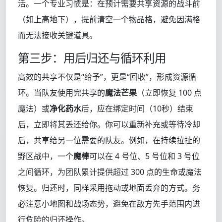
活。一个专业习惯是：在预计需要共享资源的战斗前
（如上高地下），提前清空一个物品格，避免因满格
而无法接收关键道具。
第三步：用后归还与循环利用
高效的共享不仅是“给予”，更是“回收”，形成资源循
环。当队友使用完共享的
魔法芒果
（立即恢复 100 点
魔法）或
净化药水
后，应在绑定时间（10秒）结束
后，立即将其丢还给你。你可以重新补充或等待冷却
后，共享给另一位需要的队友。例如，在持续拉扯的
野区战中，一个
魔棒
可以在 4 号位、5 号位和 3 号位
之间循环，为团队累计提供超过 300 点的生命或魔法
恢复。归还时，同样采用拖动或地面丢弃的方式。务
必注意小地图和战场态势，避免在敌方先手范围内进
行危险的归还操作。