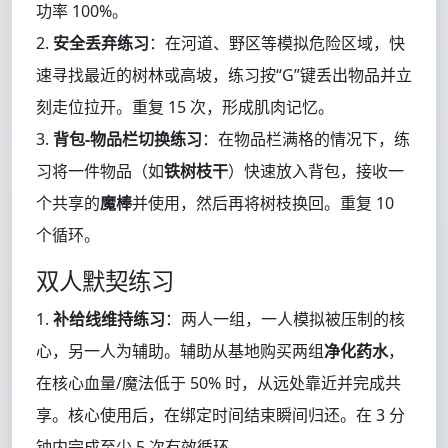
功率 100%。
2.
安全丢弃练习
：在河道、野区等模拟危险区域，快
速寻找最近的树林或高坡，练习按“G”键丢出物品并立
刻走位拉开。重复 15 次，形成肌肉记忆。
3.
背包-物品栏切换练习
：在物品栏满格的情况下，练
习将一件物品（如
铁树枝干
）快速放入背包，接收一
个共享的
魔棒
并使用，然后再将树枝换回。重复 10
个循环。
双人默契练习
1.
补给线维持练习
：两人一组，一人模拟被压制的核
心，另一人为辅助。辅助从基地购买两组
净化药水
，
在核心血量/魔法低于 50% 时，从远处靠近并完成共
享。核心使用后，在绑定时间结束瞬间归还。在 3 分
钟内完成至少 5 次有效循环。