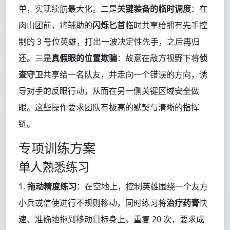
单，实现续航最大化。二是
关键装备的临时调度
：在
肉山团前，将辅助的
闪烁匕首
临时共享给拥有先手控
制的 3 号位英雄，打出一波决定性先手，之后再归
还。三是
真假眼的位置欺骗
：故意在敌方视野下将
侦
查守卫
共享给一名队友，并走向一个错误的方向，诱
导对手的反眼行动，从而在另一侧关键区域安全做
眼。这些操作要求团队有极高的默契与清晰的指挥
链。
专项训练方案
单人熟悉练习
1.
拖动精度练习
：在空地上，控制英雄围绕一个友方
小兵或信使进行不规则移动，同时练习将
治疗药膏
快
速、准确地拖到移动目标身上。重复 20 次，要求成