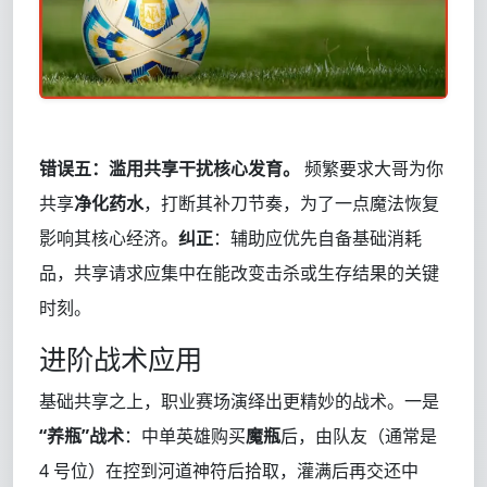
错误五：滥用共享干扰核心发育。
频繁要求大哥为你
共享
净化药水
，打断其补刀节奏，为了一点魔法恢复
影响其核心经济。
纠正
：辅助应优先自备基础消耗
品，共享请求应集中在能改变击杀或生存结果的关键
时刻。
进阶战术应用
基础共享之上，职业赛场演绎出更精妙的战术。一是
“养瓶”战术
：中单英雄购买
魔瓶
后，由队友（通常是
4 号位）在控到河道神符后拾取，灌满后再交还中