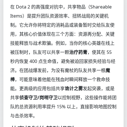
在 Dota 2 的高强度对抗中，共享物品（Shareable
Items）是提升团队资源效率、扭转战局的关键机
制。它允许你将特定的消耗品或装备暂时交给队友使
用，其核心价值体现在三个方面：资源再分配、关键
技能释放与战术欺骗。例如，当你的核心英雄在线上
被压制时，队友可以共享一颗
治疗药膏
，使其在 55
秒内恢复 400 点生命值，避免被迫回家损失经验与经
济。在团战爆发前，为没有魔杖的队友共享一根
魔
棒
，可能意味着他能在残血时瞬间释放一个救命技
能。更高级的应用包括共享
诡计之雾
发起突袭，或是
共享
侦查守卫/岗哨守卫
以控制视野，这些操作能将团
队的总资源利用率提升 15% 以上，直接影响地图控制
与击杀效率。