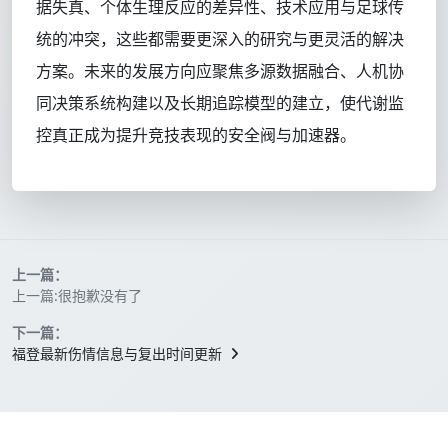
据失真、个体生理反应的差异性、技术应用与足球传
统的冲突，这些都需要更深入的研究与更灵活的解决
方案。未来的发展方向应聚焦多源数据融合、人机协
同决策系统构建以及长期追踪模型的建立，使代谢监
控真正成为提升竞技表现的安全阀与加速器。
上一篇：
上一篇:很抱歉没有了
下一篇：
福登最新伤情信息与复出时间更新