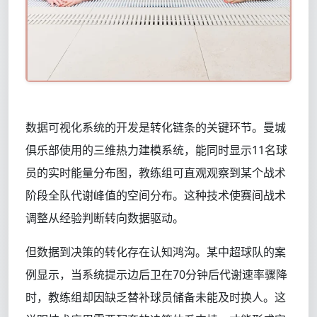
数据可视化系统的开发是转化链条的关键环节。曼城
俱乐部使用的三维热力建模系统，能同时显示11名球
员的实时能量分布图，教练组可直观观察到某个战术
阶段全队代谢峰值的空间分布。这种技术使赛间战术
调整从经验判断转向数据驱动。
但数据到决策的转化存在认知鸿沟。某中超球队的案
例显示，当系统提示边后卫在70分钟后代谢速率骤降
时，教练组却因缺乏替补球员储备未能及时换人。这