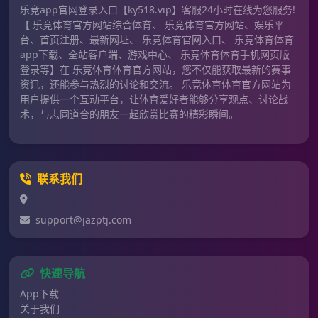
乐竞app官网登录入口【ky518.vip】客服24小时在线为您服务!
【 乐竞体育官方网站综合体育、 乐竞体育官方网站、娱乐平
台、首页注册、最新网址、 乐竞体育官网入口、 乐竞体育体育
app下载、全站客户端、游戏中心、 乐竞体育体育手机网页版
登录等】在 乐竞体育体育官方网站，您不仅能获取最新的赛事
资讯，还能参与热烈的讨论和交流。 乐竞体育体育官方网站为
用户提供一个互动平台，让体育爱好者能够分享观点、讨论战
术，与志同道合的朋友一起欣赏比赛的精彩瞬间。
联系我们
support@jazptj.com
快速导航
App下载
关于我们