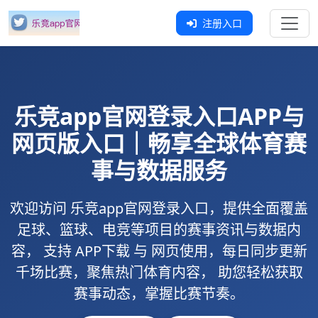
注册入口
乐竞app官网登录入口
APP与
网页版入口｜畅享全球体育赛
事与数据服务
欢迎访问
乐竞app官网登录入口
，提供全面覆盖
足球、篮球、电竞等项目的赛事资讯与数据内
容， 支持
APP下载
与
网页使用
，每日同步更新
千场比赛，聚焦热门体育内容， 助您轻松获取
赛事动态，掌握比赛节奏。