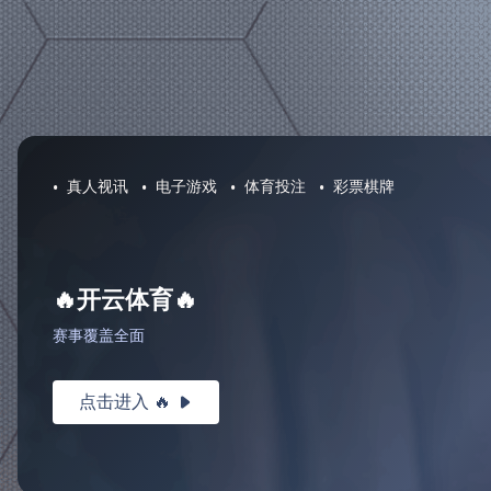
乐竞a
自创立以来，平台始终坚
赛事服务生态系统。 十
作为领先的
乐竞网页版
平台
系。 平台支持 PC、H5、
安全是基础保障。我们引入多
统稳定。 所有信息传输均通
在服务方面，乐竞app官网登