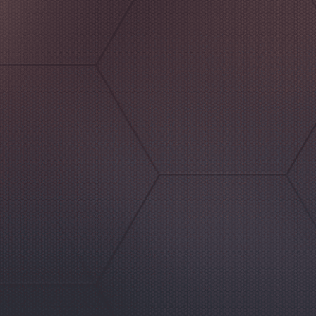
以行业责任为导向
遵循数据安全与行业法规标准，为用户构建透
明且可持续的数字生态。
推荐平台