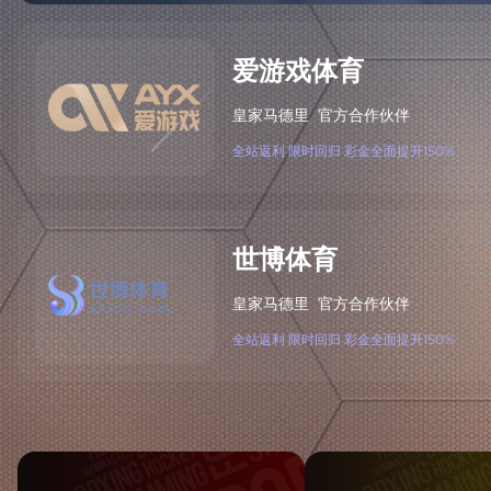
实现快速响应与高效反馈，
全终端兼容接入
不论是手机、平板还是电脑
设备，实现多端同步使用