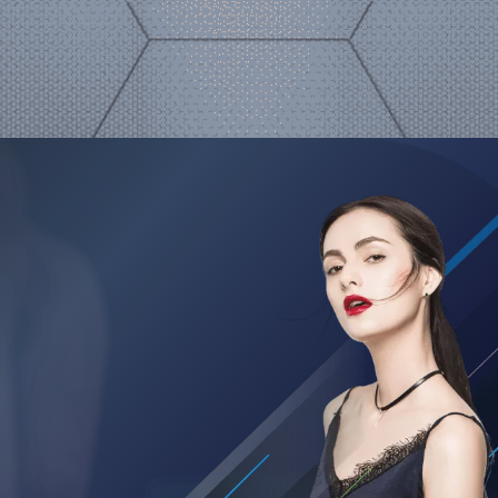
App下载
关于我们
体育新闻
pp官网登录入口，值得信赖的数字
持“以技术驱动体验、以数据构建价值”为核心理念，专注打造一
余年深耕亚洲市场，我们的服务网络覆盖多个国家与地区，赢得了
，我们融合全球架构与赛事数据接口，构建覆盖体育赛事、数据
APP 多端接入，并配备防劫持机制与加速网络，保障在不同网络
重加密机制、AI 风控体系与实时监测模块，自动识别潜在异常
过银行级加密协议处理，确保每一次使用都安全可靠。
录入口 设有 24 小时客服中心，提供多语言即时响应。 同时